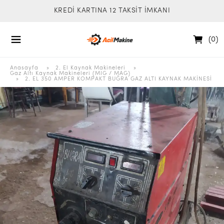
KREDİ KARTINA 12 TAKSİT İMKANI
(
0
)
Anasayfa
  » 
2. El Kaynak Makineleri
 » 
Gaz Altı Kaynak Makineleri (MIG / MAG)
 » 
2. EL 350 AMPER KOMPAKT BUĞRA GAZ ALTI KAYNAK MAKİNESİ